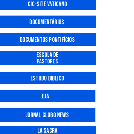
CIC-Site Vaticano
Documentários
Docum
entos pontifícios
ESCOLA DE
PASTORES
Estudo
bíblico
EJA
Jo
rnal
Globo News
La Sacra