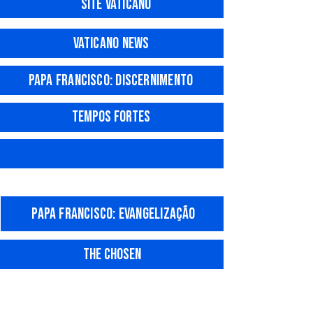
Si
te Vaticano
vaticano news
papa francisco: discernimento
Tempos f
ortes
Vida de Missão
papa francisco: evangelização
The Chosen