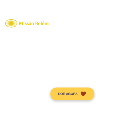
Nossas Ações
Faça parte
. Acolhida-restauração
. Doe Agora
. Acolhida
doentes de rua
. Apadrinhe criança Haiti
. Missões de Rua
. Sustente a acolhida
. Grupos de Evangelização
. Seja voluntário
. Missão no Ha
iti
. Conheça Amor em Cacau
. Con
heça Mesa Bel
ém
Diário Es
piritual
. Diário d
o di
a
DOE AGORA
. Livreto
mensal
. Todos
os d
iários
CIMB