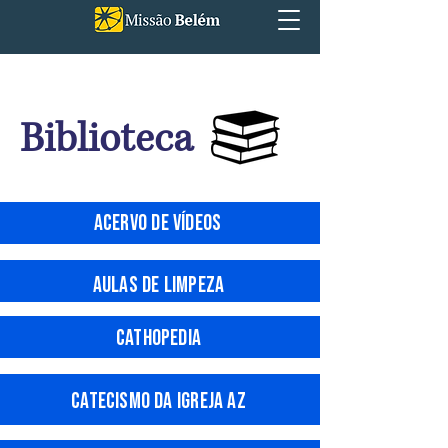
Biblioteca
acerv
o de vídeos
Aulas de limpeza
Cathopedia
Catecismo da Igreja AZ