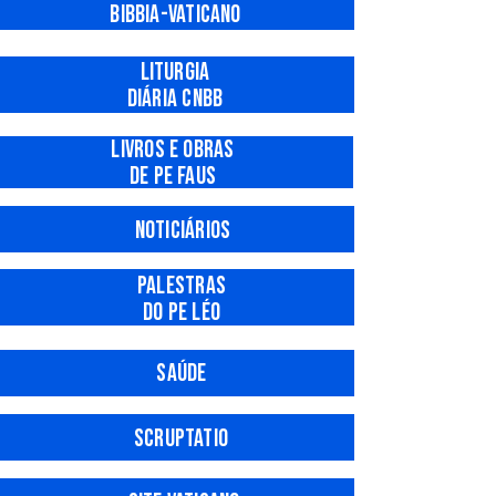
Bibbia-Vat
icano
Liturgia
diária CNBB
Livros e obras
de Pe FAUS
Noticiários
Palestras
do Pe Léo
Saúde
Scr
uptatio